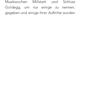
Musikwochen Millstatt und Schloss
Goldegg, um nur einige zu nennen,
gegeben und einige ihrer Auftritte wurden
von RadioKlassik und Radio ORF1
ausgestrahlt.
Anna Volovitch ist Bösendorfer Artist und
künstlerische Leiterin des Konzertzyklus
"
Konzerte im Achten
"
in Wien.